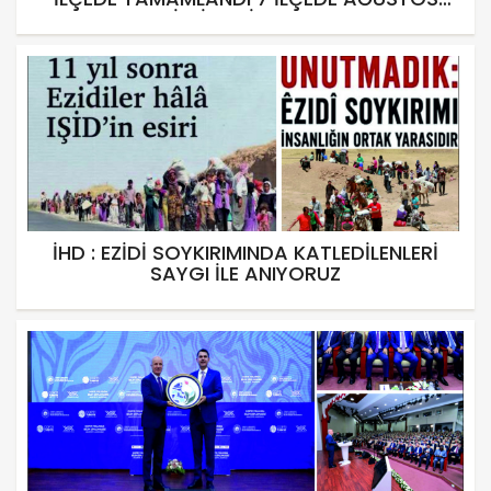
ETKİNLİKLERİ BAŞLIYOR
İHD : EZİDİ SOYKIRIMINDA KATLEDİLENLERİ
SAYGI İLE ANIYORUZ