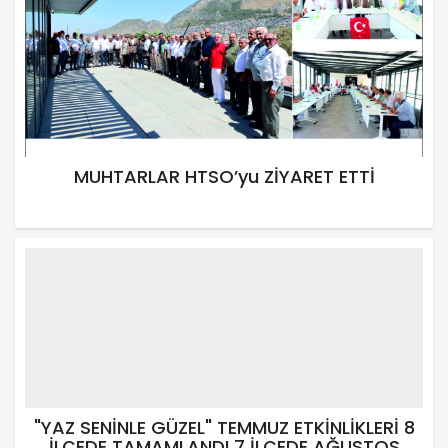
MUHTARLAR HTSO’yu ZİYARET ETTİ
"YAZ SENİNLE GÜZEL" TEMMUZ ETKİNLİKLERİ 8
İLÇEDE TAMAMLANDI 7 İLÇEDE AĞUSTOS