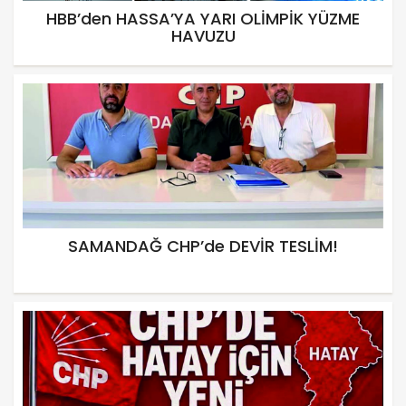
HBB’den HASSA’YA YARI OLİMPİK YÜZME
HAVUZU
SAMANDAĞ CHP’de DEVİR TESLİM!